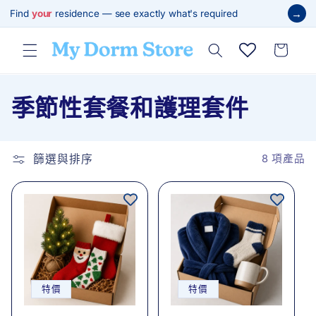
跳至內
→
Find
your
residence — see exactly what's required
容
購
物
車
商
季節性套餐和護理套件
品
系
篩選與排序
8 項產品
列
:
特價
特價