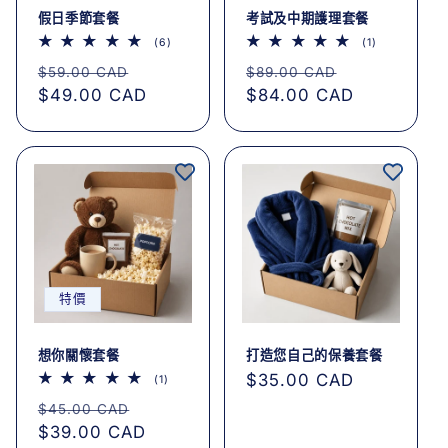
假日季節套餐
考試及中期護理套餐
6
1
(6)
(1)
評
評
定
售
定
售
論
論
$59.00 CAD
$89.00 CAD
總
總
價
$49.00 CAD
價
價
$84.00 CAD
價
次
次
數
數
特價
想你關懷套餐
打造您自己的保養套餐
定
$35.00 CAD
1
(1)
評
價
定
售
論
$45.00 CAD
總
價
$39.00 CAD
價
次