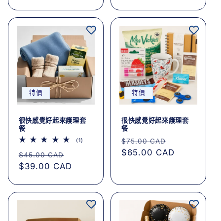
數
特價
特價
很快感覺好起來護理套
很快感覺好起來護理套
餐
餐
定
售
1
(1)
$75.00 CAD
評
價
$65.00 CAD
價
定
售
論
$45.00 CAD
總
價
$39.00 CAD
價
次
數