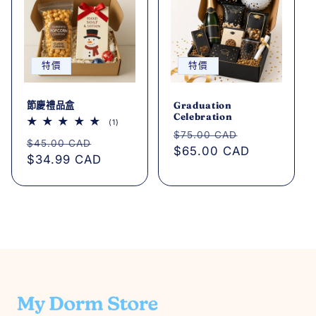
特價
特價
節慶禮品盒
Graduation
Celebration
1
(1)
評
定
售
$75.00 CAD
定
售
論
$45.00 CAD
價
$65.00 CAD
價
總
價
$34.99 CAD
價
次
數