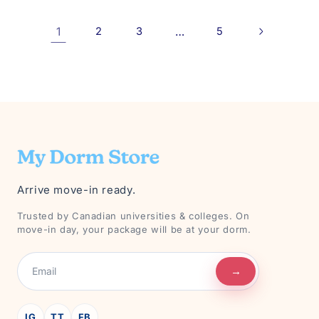
1
2
3
…
5
Arrive move-in ready.
Trusted by Canadian universities & colleges. On
move-in day, your package will be at your dorm.
→
IG
TT
FB