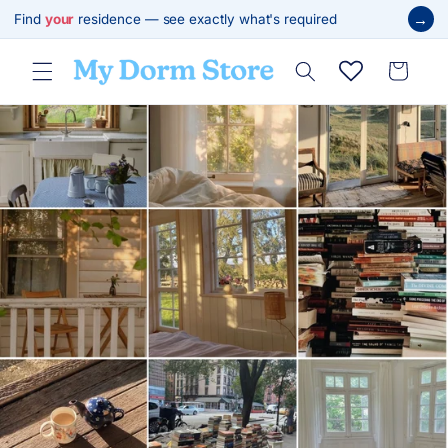
跳至內
→
Find
your
residence — see exactly what's required
容
購
物
車