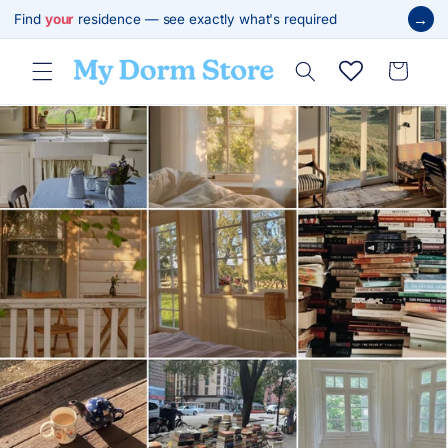
跳至內
→
Find
your
residence — see exactly what's required
容
購
物
車