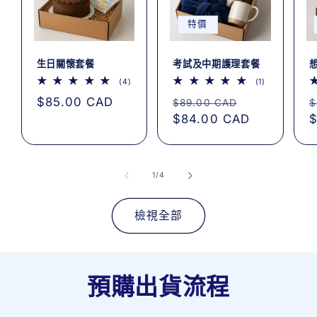
特價
生日關懷套餐
考試及中期護理套餐
4
1
(4)
(1)
評
評
定
$85.00 CAD
定
售
論
論
$89.00 CAD
$
總
總
價
價
$84.00 CAD
價
$
次
次
數
數
/
1
/
4
檢視全部
預購出貨流程