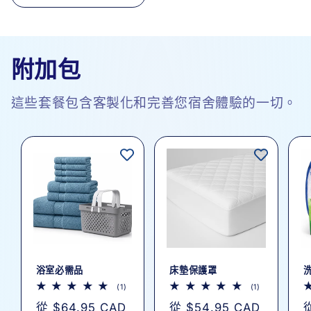
附加包
這些套餐包含客製化和完善您宿舍體驗的一切。
浴室必需品
床墊保護罩
1
1
(1)
(1)
評
評
定
從 $64.95 CAD
定
從 $54.95 CAD
從
論
論