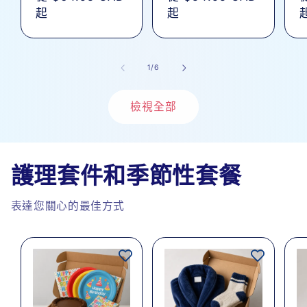
總
總
價
起
價
起
次
次
數
數
/
1
/
6
檢視全部
護理套件和季節性套餐
表達您關心的最佳方式