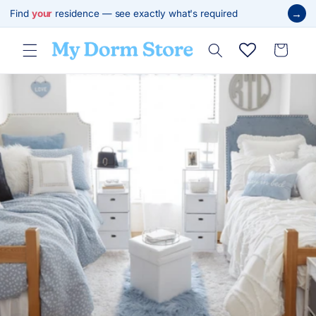
跳至內
→
Find
your
residence — see exactly what's required
容
購
物
車