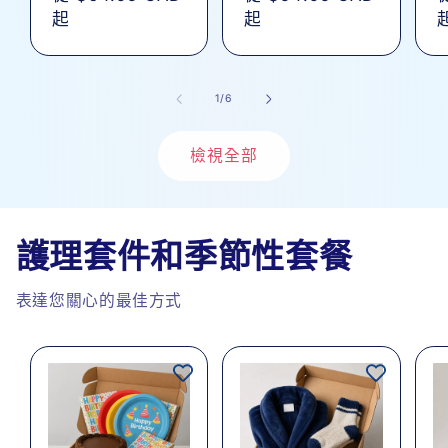
總
總
價
起
價
起
次
次
數
數
/
1
/
6
檢視全部
護理套件和季節性套餐
表達您關心的最佳方式