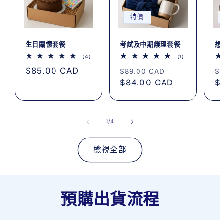
特價
生日關懷套餐
考試及中期護理套餐
4
1
(4)
(1)
評
評
定
$85.00 CAD
定
售
論
論
$89.00 CAD
$
總
總
價
價
$84.00 CAD
價
$
次
次
數
數
/
1
/
4
檢視全部
預購出貨流程