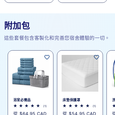
附加包
這些套餐包含客製化和完善您宿舍體驗的一切。
浴室必需品
床墊保護罩
1
1
(1)
(1)
評
評
定
從 $64.95 CAD
定
從 $54.95 CAD
從
論
論