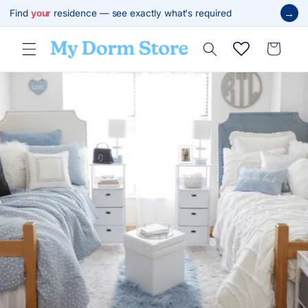
跳至內
→
Find
your
residence — see exactly what's required
容
購
物
車