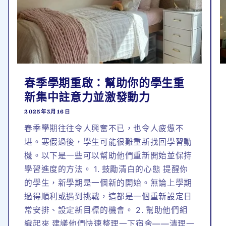
春季學期重啟：幫助你的學生重
新集中註意力並激發動力
2025年3月16日
春季學期往往令人興奮不已，也令人疲憊不
堪。寒假過後，學生可能很難重新找回學習動
機。以下是一些可以幫助他們重新開始並保持
學習進度的方法。 1. 鼓勵清白的心態 提醒你
的學生，新學期是一個新的開始。無論上學期
過得順利或遇到挑戰，這都是一個重新設定日
常安排、設定新目標的機會。 2. 幫助他們組
織起來 建議他們快速整理一下宿舍——清理一