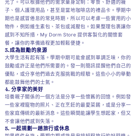
光了。可以根據他們的需求量身定制：零食、舒適的襪
子、個人護理用品，甚至是當地咖啡店的禮品卡。學期中
期也是感冒倦怠的常見時期，所以可以考慮一些實用的小
物件，例如維生素包、茶包或減壓包。如果整理包裹讓你
感到不知所措，My Dorm Store 提供客製化的關懷套
餐，讓你的準備過程更加輕鬆便捷。
3.成為鼓勵的泉源
大學生活有起有落。學期中期可能會感到單調乏味，你的
鼓勵或許正是他們所需要的。發一則簡訊提醒他們自己的
優點，或分享他們過去克服挑戰的經驗。這些小小的舉動
都能鼓舞他們的士氣。
4. 分享家的美好
培養親子關係的一個方法是分享一些懷舊的回憶。例如發
一些家裡寵物的照片、正在烹飪的最愛菜餚，或是分享一
些家庭傳統的最新消息。這些瞬間能讓學生想起家，但又
不會讓他們感到失落。
5. 一起規劃一趟旅行或休息
如果條件允許，學期中期或許是安排短程旅行的好時機。