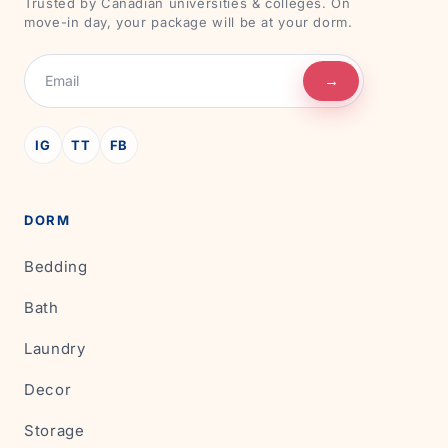
Trusted by Canadian universities & colleges. On
move-in day, your package will be at your dorm.
→
IG
TT
FB
DORM
Bedding
Bath
Laundry
Decor
Storage