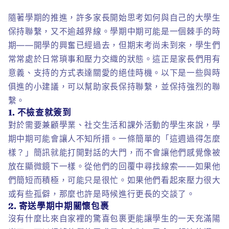
隨著學期的推進，許多家長開始思考如何與自己的大學生
保持聯繫，又不逾越界線。學期中期可能是一個棘手的時
期——開學的興奮已經過去，但期末考尚未到來，學生們
常常處於日常瑣事和壓力交織的狀態。這正是家長們用有
意義、支持的方式表達關愛的絕佳時機。以下是一些與時
俱進的小建議，可以幫助家長保持聯繫，並保持強烈的聯
繫。
1. 不檢查就簽到
對於需要兼顧學業、社交生活和課外活動的學生來說，學
期中期可能會讓人不知所措。一條簡單的「這週過得怎麼
樣？」簡訊就能打開對話的大門，而不會讓他們感覺像被
放在顯微鏡下一樣。從他們的回覆中尋找線索——如果他
們簡短而積極，可能只是很忙。如果他們看起來壓力很大
或有些孤僻，那麼也許是時候進行更長的交談了。
2. 寄送學期中期關懷包裹
沒有什麼比來自家裡的驚喜包裹更能讓學生的一天充滿陽