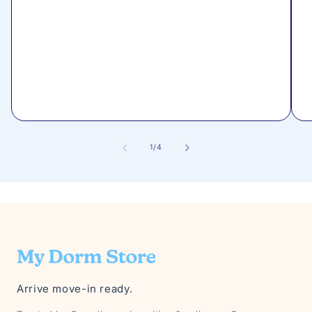
/
1
/
4
Arrive move-in ready.