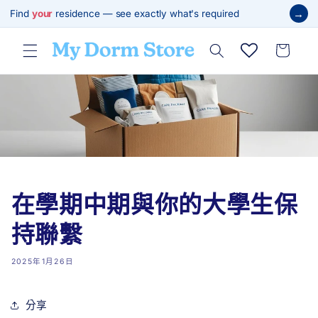
跳至內
→
Find
your
residence — see exactly what's required
容
購
物
車
在學期中期與你的大學生保
持聯繫
2025年1月26日
分享