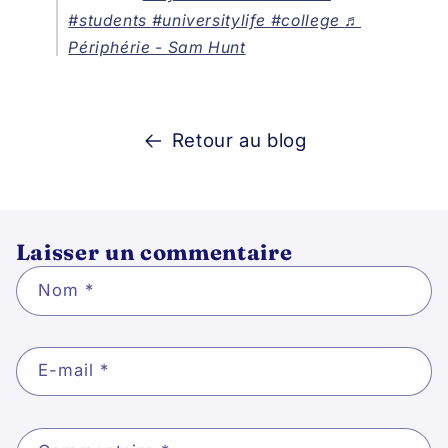
#students
#universitylife
#college
♬
Périphérie - Sam Hunt
Retour au blog
Laisser un commentaire
Nom
*
E-mail
*