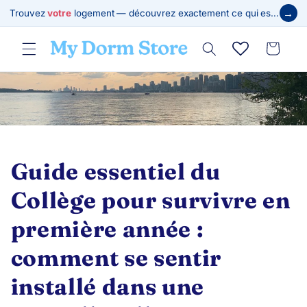
et
→
Trouvez
votre
logement — découvrez exactement ce qui est requis
passer
au
contenu
Panier
Guide essentiel du
Collège pour survivre en
première année :
comment se sentir
installé dans une