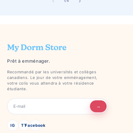
de
1
/
4
Prêt à emménager.
Recommandé par les universités et collèges
canadiens. Le jour de votre emménagement,
votre colis vous attendra à votre résidence
étudiante.
→
IG
TT
Facebook