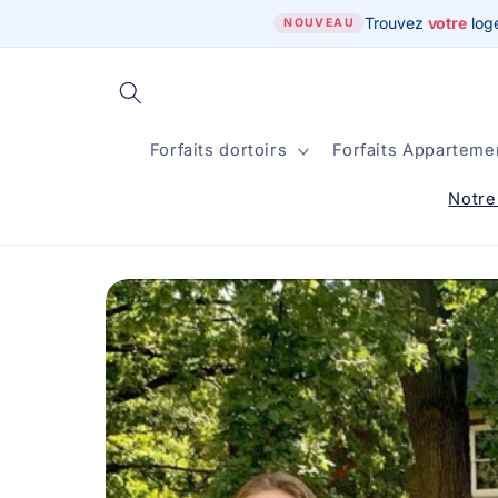
et
Trouvez
votre
log
passer
NOUVEAU
au
contenu
Forfaits dortoirs
Forfaits Apparteme
Notre