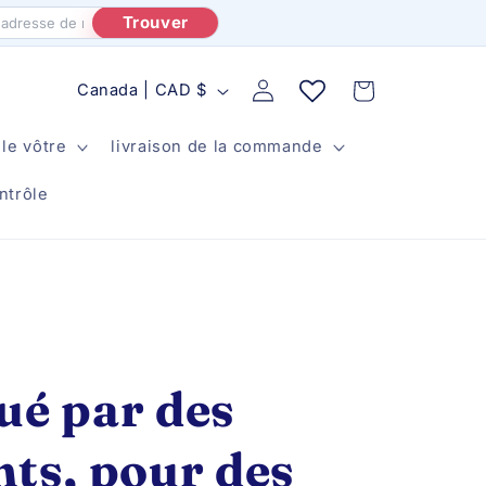
Trouver
P
Rapport
Panier
Canada | CAD $
a
le vôtre
livraison de la commande
y
s
ntrôle
/
r
é
g
i
ué par des
o
n
nts, pour des