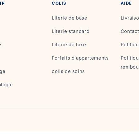
IR
COLIS
AIDE
Literie de base
Livrai
Literie standard
Contac
e
Literie de luxe
Politiq
Forfaits d'appartements
Politiq
rembou
ge
colis de soins
logie