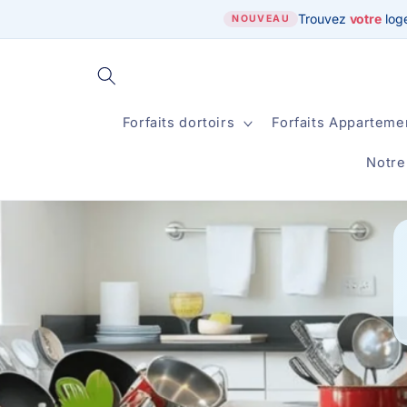
et
Trouvez
votre
log
passer
NOUVEAU
au
contenu
Forfaits dortoirs
Forfaits Apparteme
Notre