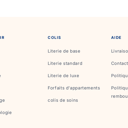
IR
COLIS
AIDE
Literie de base
Livrai
Literie standard
Contac
e
Literie de luxe
Politiq
Forfaits d'appartements
Politiq
rembou
ge
colis de soins
logie