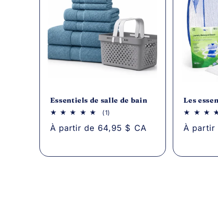
Essentiels de salle de bain
Les essen
1
(1)
avis
Prix
À partir de 64,95 $ CA
Prix
À parti
au
total
habituel
habituel