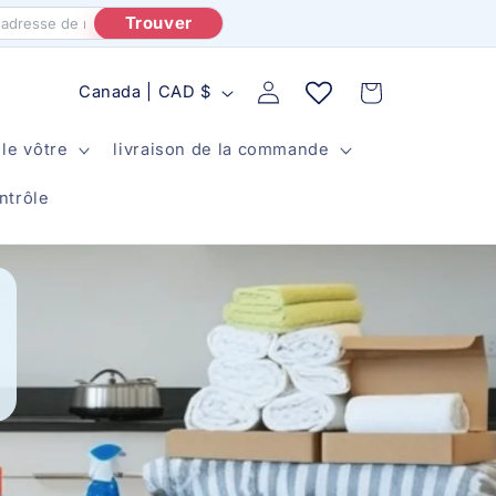
Trouver
P
Panier
Rapport
Canada | CAD $
a
le vôtre
livraison de la commande
y
s
ntrôle
/
r
é
g
i
o
n