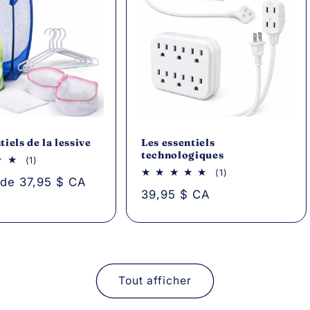
tiels de la lessive
Les essentiels
technologiques
1
(1)
avis
1
(1)
r de 37,95 $ CA
au
avis
Prix
39,95 $ CA
total
au
total
habituel
Tout afficher