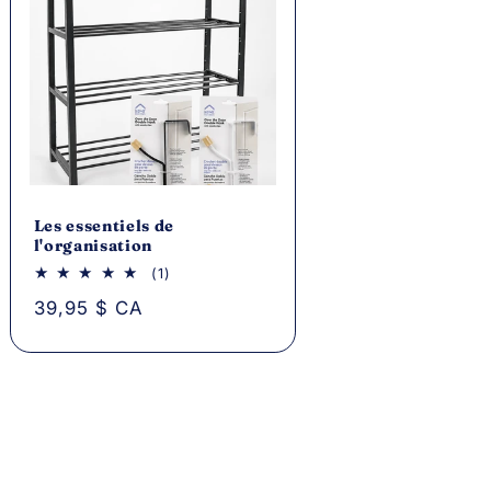
Les essentiels de
l'organisation
1
(1)
avis
Prix
39,95 $ CA
au
total
habituel