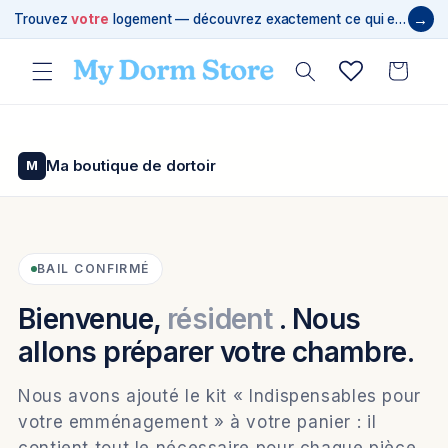
et
→
Trouvez
votre
logement — découvrez exactement ce qui est requis
passer
au
contenu
Panier
Ma boutique de dortoir
M
BAIL CONFIRMÉ
Bienvenue,
résident
. Nous
allons préparer votre chambre.
Nous avons ajouté le kit « Indispensables pour
votre emménagement » à votre panier : il
contient tout le nécessaire pour chaque pièce,