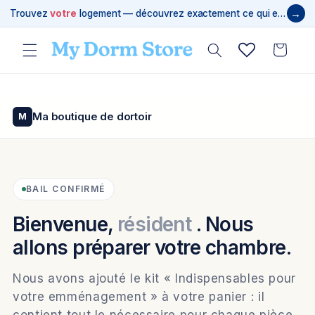
et
→
Trouvez
votre
logement — découvrez exactement ce qui est requis
passer
au
contenu
Panier
Ma boutique de dortoir
M
BAIL CONFIRMÉ
Bienvenue,
résident
. Nous
allons préparer votre chambre.
Nous avons ajouté le kit « Indispensables pour
votre emménagement » à votre panier : il
contient tout le nécessaire pour chaque pièce,