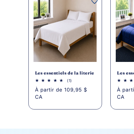
Les essentiels de la literie
Les ess
1
(1)
avis
Prix
À partir de 109,95 $
Prix
À part
au
total
CA
CA
habituel
habitu