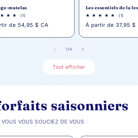
ège-matelas
Les essentiels de la le
1
1
(1)
(1)
avis
avis
rtir de 54,95 $ CA
Prix
À partir de 37,95 $
au
au
total
total
tuel
habituel
de
1
/
4
Tout afficher
 forfaits saisonniers
 VOUS VOUS SOUCIEZ DE VOUS