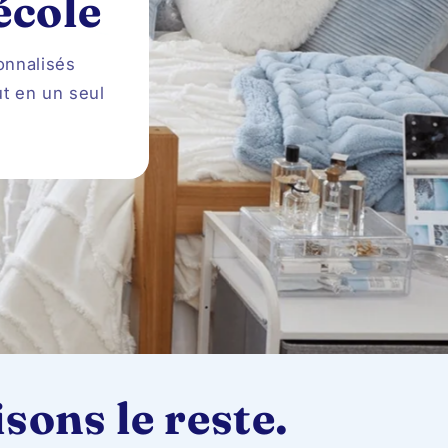
école
onnalisés
ut en un seul
sons le reste.