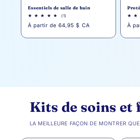
Essentiels de salle de bain
Prot
1
(1)
avis
Prix
À partir de 64,95 $ CA
Prix
À pa
au
total
habituel
habi
Kits de soins et
LA MEILLEURE FAÇON DE MONTRER QUE