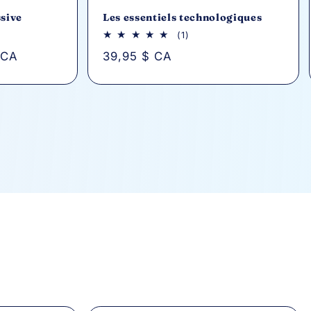
ssive
Les essentiels technologiques
1
(1)
avis
 CA
Prix
39,95 $ CA
au
total
habituel