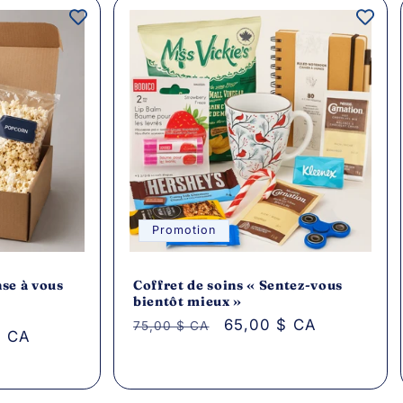
Promotion
nse à vous
Coffret de soins « Sentez-vous
bientôt mieux »
Prix
Prix
65,00 $ CA
75,00 $ CA
$ CA
habituel
promotionnel
onnel