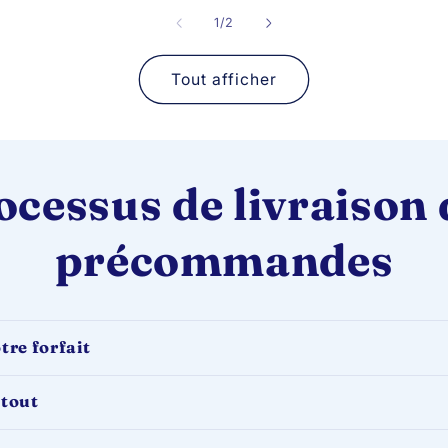
de
1
/
2
Tout afficher
ocessus de livraison 
précommandes
tre forfait
 tout