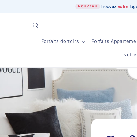
et
Trouvez
votre
log
passer
NOUVEAU
au
contenu
Forfaits dortoirs
Forfaits Apparteme
Notre