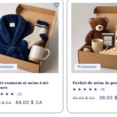
omotion
Promotion
it examens et soins à mi-
Forfait de soins Je pe
ours
1
(1)
avis
1
(1)
Prix
Prix
39,00 
45,00 $ CA
au
avis
Prix
84,00 $ CA
0 $ CA
total
au
total
habituel
promoti
tuel
promotionnel