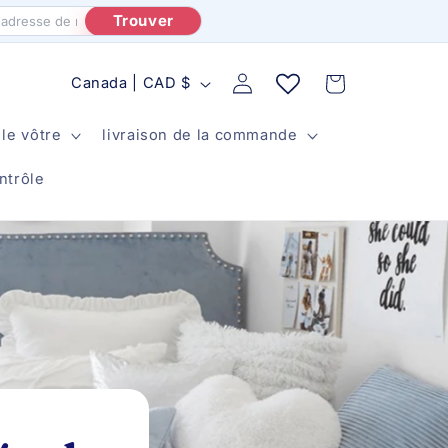
Trouver
P
Rapport
Panier
Canada | CAD $
a
le vôtre
livraison de la commande
y
s
ntrôle
/
r
é
g
i
o
n