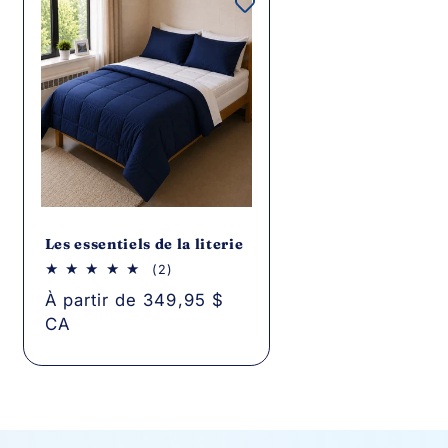
Les essentiels de la literie
2
(2)
critiques
Prix
À partir de 349,95 $
au
total
CA
habituel