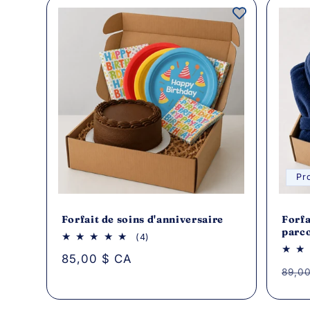
Pr
Forfait de soins d'anniversaire
Forfa
parc
4
(4)
avis
Prix
85,00 $ CA
au
Prix
89,0
total
habituel
habi