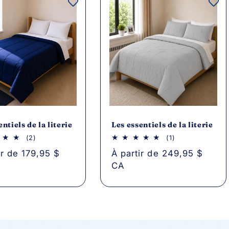
entiels de la literie
Les essentiels de la literie
2
1
(2)
(1)
critiques
avis
ir de 179,95 $
Prix
À partir de 249,95 $
au
au
total
total
CA
el
habituel