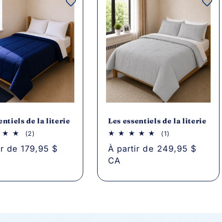
entiels de la literie
Les essentiels de la literie
2
1
(2)
(1)
critiques
avis
ir de 179,95 $
Prix
À partir de 249,95 $
au
au
total
total
CA
el
habituel