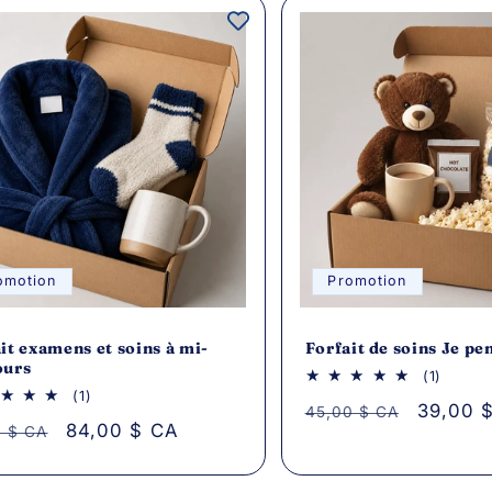
omotion
Promotion
it examens et soins à mi-
Forfait de soins Je pe
ours
1
(1)
avis
1
(1)
Prix
Prix
39,00 
45,00 $ CA
au
avis
Prix
84,00 $ CA
0 $ CA
total
au
total
habituel
promoti
tuel
promotionnel