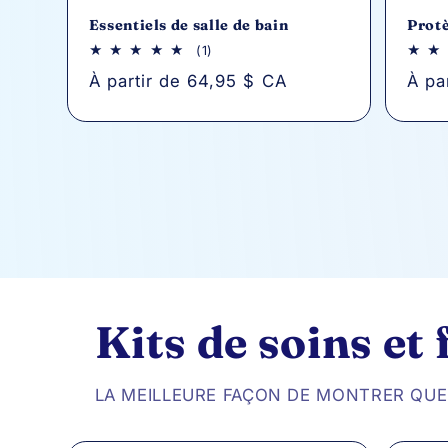
Essentiels de salle de bain
Prot
1
(1)
avis
Prix
À partir de 64,95 $ CA
Prix
À pa
au
total
habituel
habi
Kits de soins et
LA MEILLEURE FAÇON DE MONTRER QUE