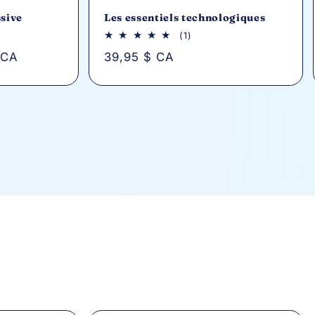
ssive
Les essentiels technologiques
1
(1)
avis
 CA
Prix
39,95 $ CA
au
total
habituel