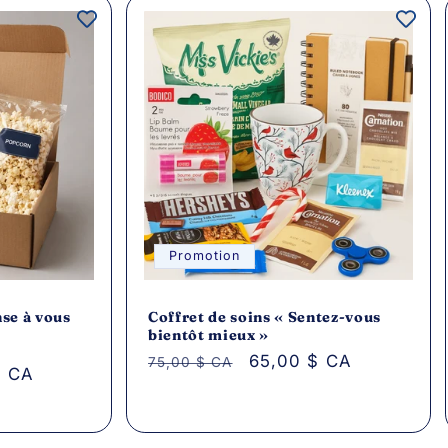
Promotion
nse à vous
Coffret de soins « Sentez-vous
bientôt mieux »
Prix
Prix
65,00 $ CA
75,00 $ CA
$ CA
habituel
promotionnel
onnel