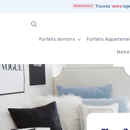
et
Trouvez
votre
log
passer
NOUVEAU
au
contenu
Forfaits dortoirs
Forfaits Apparteme
Notre