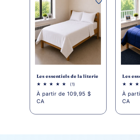
Les essentiels de la literie
Les ess
1
(1)
avis
Prix
À partir de 109,95 $
Prix
À part
au
total
CA
CA
habituel
habitu