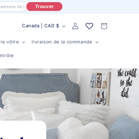
Trouver
P
Panier
Rapport
Canada | CAD $
a
le vôtre
livraison de la commande
y
s
ntrôle
/
r
é
g
i
o
n