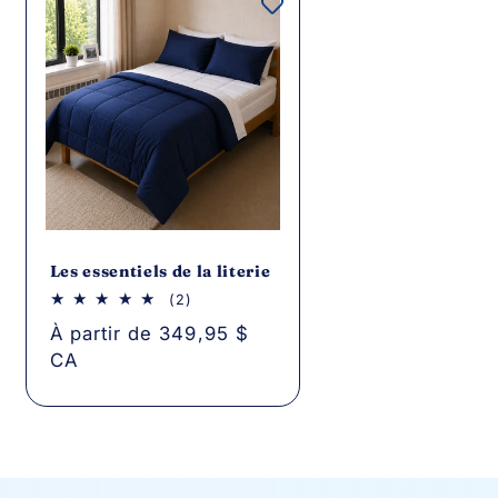
Les essentiels de la literie
2
(2)
critiques
Prix
À partir de 349,95 $
au
total
CA
habituel