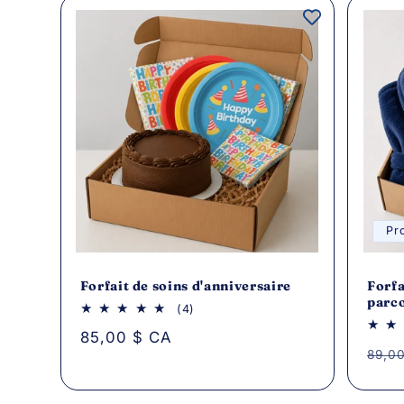
Pr
Forfait de soins d'anniversaire
Forfa
parc
4
(4)
avis
Prix
85,00 $ CA
au
Prix
89,0
total
habituel
habi