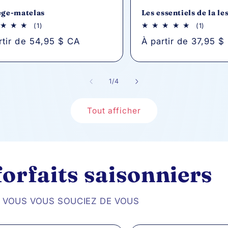
ège-matelas
Les essentiels de la le
1
1
(1)
(1)
avis
avis
rtir de 54,95 $ CA
Prix
À partir de 37,95 $
au
au
total
total
tuel
habituel
de
1
/
4
Tout afficher
 forfaits saisonniers
 VOUS VOUS SOUCIEZ DE VOUS