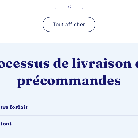
de
1
/
2
Tout afficher
ocessus de livraison 
précommandes
tre forfait
 tout