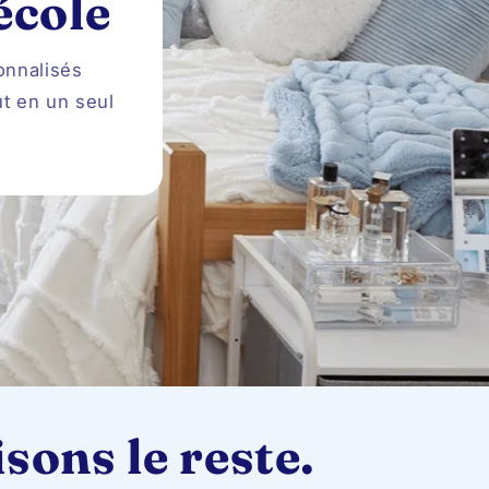
école
onnalisés
ut en un seul
sons le reste.