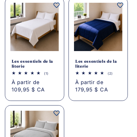
Les essentiels de la
Les essentiels de la
literie
literie
1
2
(1)
(2)
avis
critiques
Prix
À partir de
Prix
À partir de
au
au
total
total
109,95 $ CA
179,95 $ CA
habituel
habituel