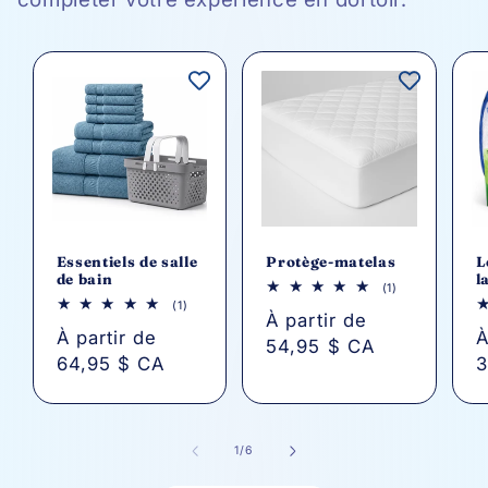
Essentiels de salle
Protège-matelas
L
de bain
l
1
(1)
avis
1
(1)
Prix
À partir de
au
avis
total
Prix
À partir de
P
À
au
54,95 $ CA
total
64,95 $ CA
3
habituel
habituel
h
de
1
/
6