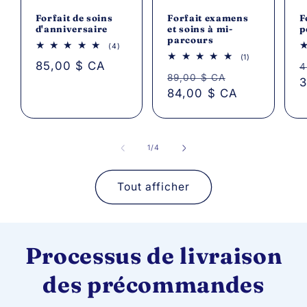
Forfait de soins
Forfait examens
F
d'anniversaire
et soins à mi-
p
parcours
4
(4)
avis
1
(1)
Prix
85,00 $ CA
P
au
4
avis
total
Prix
Prix
au
89,00 $ CA
3
total
84,00 $ CA
habituel
h
habituel
promotionne
de
1
/
4
Tout afficher
Processus de livraison
des précommandes