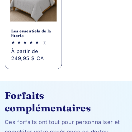
Les essentiels de la
literie
1
(1)
avis
Prix
À partir de
au
total
249,95 $ CA
habituel
Forfaits
complémentaires
Ces forfaits ont tout pour personnaliser et
compléter votre expérience en dortoir.