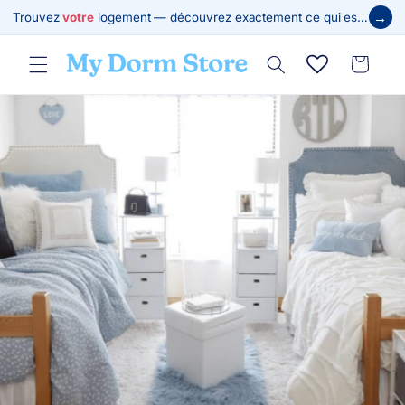
et
→
Trouvez
votre
logement — découvrez exactement ce qui est requis
passer
au
contenu
Panier