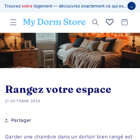
et
→
Trouvez
votre
logement — découvrez exactement ce qui est requis
passer
au
contenu
Panier
Rangez votre espace
21 OCTOBRE 2024
Partager
Garder une chambre dans un dortoir bien rangé est